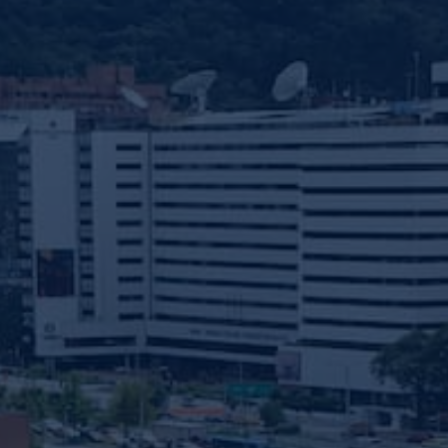
nvulsiones
el TDAH
lepsia