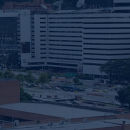
nvulsiones
el TDAH
lepsia