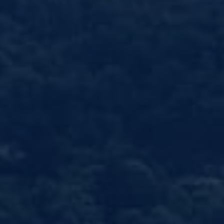
nvulsiones
el TDAH
lepsia