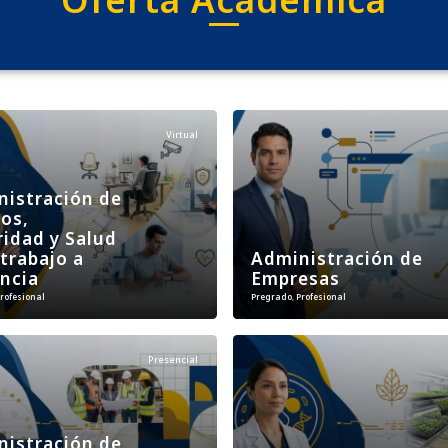
Virtual
nistración de
os,
idad y Salud
 trabajo a
Administración de
ncia
Empresas
rofesional
Pregrado
,
Profesional
Presencial
nistración de