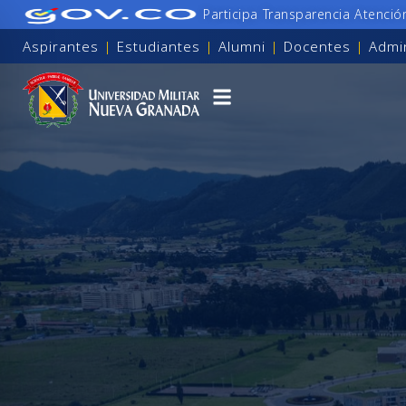
Participa
Transparencia
Atenció
Aspirantes
|
Estudiantes
|
Alumni
|
Docentes
|
Admin
para personas con discapacidad visual