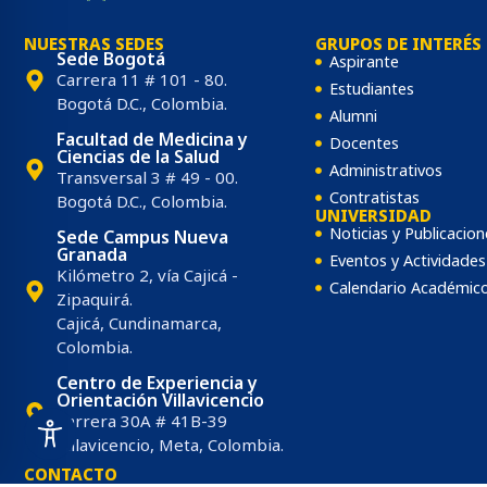
NUESTRAS SEDES
GRUPOS DE INTERÉS
Sede Bogotá
Aspirante
Carrera 11 # 101 - 80.
Estudiantes
Bogotá D.C., Colombia.
Alumni
Facultad de Medicina y
Docentes
Ciencias de la Salud
Administrativos
Transversal 3 # 49 - 00.
Contratistas
Bogotá D.C., Colombia.
UNIVERSIDAD
Noticias y Publicacion
Sede Campus Nueva
Granada
Eventos y Actividades
Kilómetro 2, vía Cajicá -
Calendario Académic
Zipaquirá.
Cajicá, Cundinamarca,
Colombia.
Centro de Experiencia y
Orientación Villavicencio
Carrera 30A # 41B-39
Villavicencio, Meta, Colombia.
CONTACTO