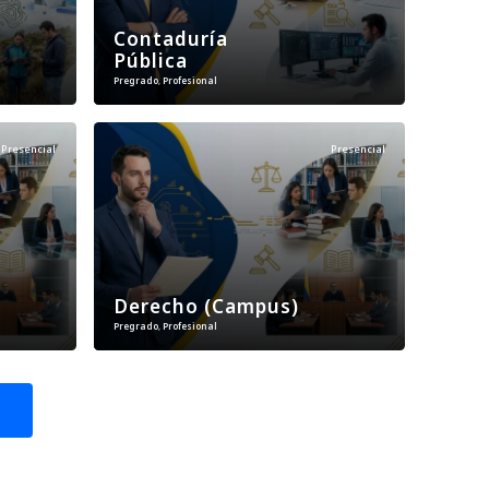
Contaduría
Pública
Pregrado
,
Profesional
Presencial
Presencial
Derecho (Campus)
Pregrado
,
Profesional