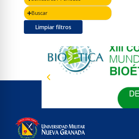
Buscar
Limpiar filtros
XII Con
El XIII CONGRESO MUNDIAL
une al mundo en un encuentro global pa