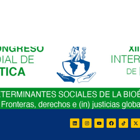
greso Internacional de Bioética
 DE BIOETICA (SIBI) y XII CONGRESO INTERNACIONAL 
ra examinar los determinantes sociales que definen la ju
Conoce más