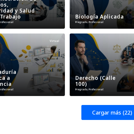
os,
idad y Salud
 Trabajo
Biología Aplicada
rofesional
Pregrado
,
Profesional
Virtual
aduría
ca a
Derecho (Calle
ncia
100)
rofesional
Pregrado
,
Profesional
Cargar más (22)