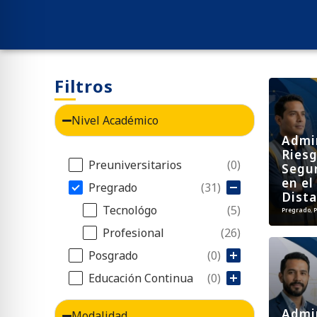
Filtros
Nivel Académico
Admi
Riesg
Filtro Nivel Académico
Preuniversitarios
(0)
Segur
en el
Pregrado
(31)
Dista
Tecnológo
(5)
Pregrado
,
P
Profesional
(26)
Posgrado
(0)
Educación Continua
(0)
Admi
Modalidad