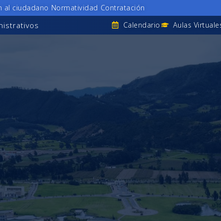
n al ciudadano
Normatividad
Contratación
istrativos
Calendario
Aulas Virtuale