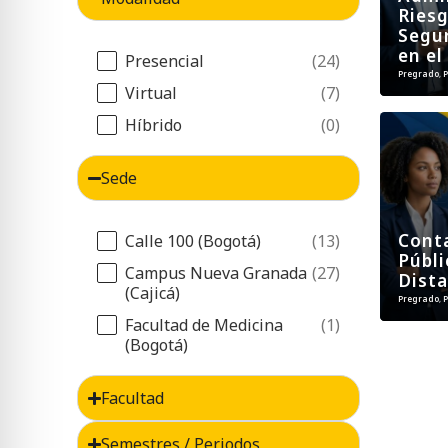
Riesg
Segur
en el
Filtro Modalidad
Presencial
(24)
Pregrado
,
P
Virtual
(7)
Híbrido
(0)
Sede
Filtro Sede
Cont
Calle 100 (Bogotá)
(13)
Públi
Campus Nueva Granada
(27)
Dista
(Cajicá)
Pregrado
,
P
Facultad de Medicina
(1)
(Bogotá)
Facultad
Semestres / Periodos