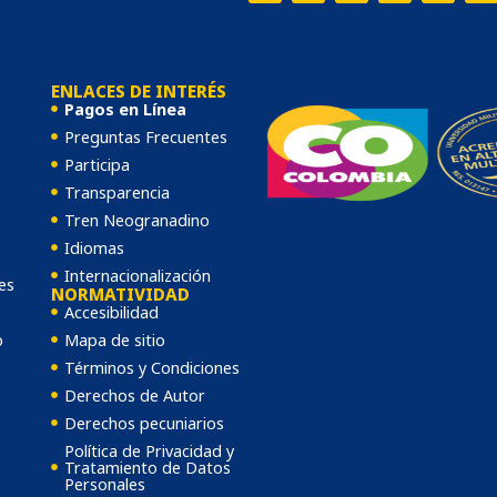
ra examinar los determinantes sociales que definen la ju
Conoce más
ENLACES DE INTERÉS
Pagos en Línea
Preguntas Frecuentes
Participa
Transparencia
Tren Neogranadino
Idiomas
Internacionalización
es
NORMATIVIDAD
Accesibilidad
o
Mapa de sitio
Términos y Condiciones
Derechos de Autor
Derechos pecuniarios
Política de Privacidad y
Tratamiento de Datos
Personales