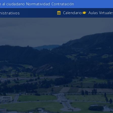
n al ciudadano
Normatividad
Contratación
istrativos
Calendario
Aulas Virtuale