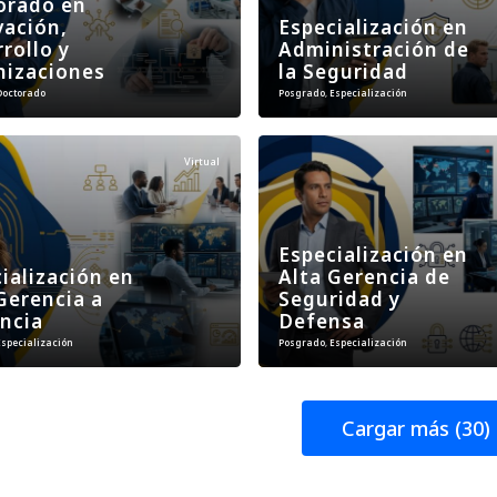
orado en
vación,
Especialización en
rollo y
Administración de
nizaciones
la Seguridad
Doctorado
Posgrado
,
Especialización
Virtual
Especialización en
ialización en
Alta Gerencia de
Gerencia a
Seguridad y
ncia
Defensa
Especialización
Posgrado
,
Especialización
Cargar más (30)