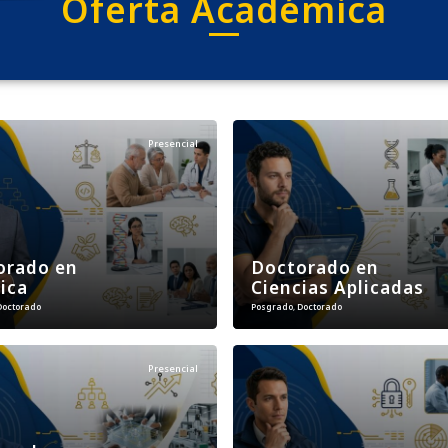
Oferta Académica
Presencial
orado en
Doctorado en
ica
Ciencias Aplicadas
Doctorado
Posgrado
,
Doctorado
Presencial