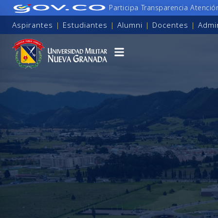
Participa
Transparencia
Atenció
Aspirantes
|
Estudiantes
|
Alumni
|
Docentes
|
Admin
para personas con discapacidad visual