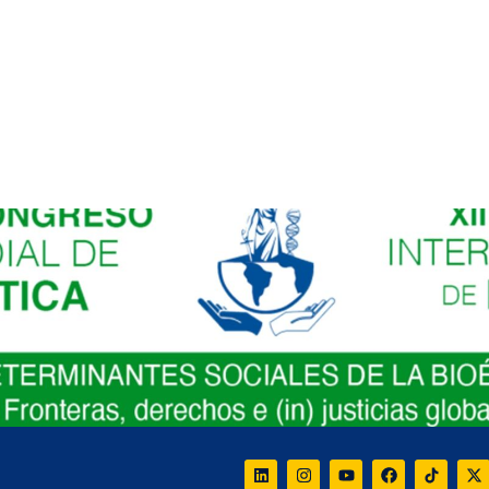
greso Internacional de Bioética
 DE BIOETICA (SIBI) y XII CONGRESO INTERNACIONAL 