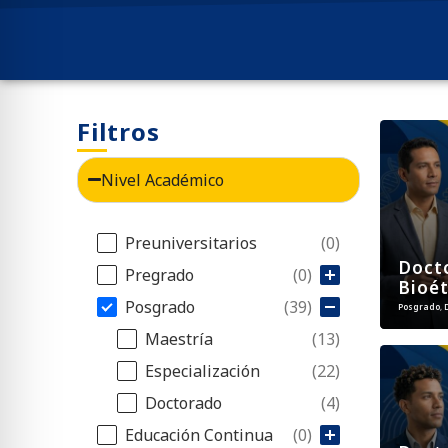
Filtros
Nivel Académico
Filtro Nivel Académico
Preuniversitarios
(0)
Doct
Pregrado
(0)
Bioét
Posgrado
(39)
Posgrado
,
Maestría
(13)
Especialización
(22)
Doctorado
(4)
Educación Continua
(0)