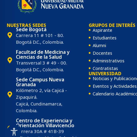
une al mundo en un encuentro global pa
NUESTRAS SEDES
GRUPOS DE INTERÉS
Sede Bogotá
Aspirante
Carrera 11 # 101 - 80.
Estudiantes
Bogotá D.C., Colombia.
Alumni
Facultad de Medicina y
Docentes
Ciencias de la Salud
Administrativos
Transversal 3 # 49 - 00.
Contratistas
Bogotá D.C., Colombia.
UNIVERSIDAD
Noticias y Publicacion
Sede Campus Nueva
Granada
Eventos y Actividades
Kilómetro 2, vía Cajicá -
Calendario Académic
Zipaquirá.
Cajicá, Cundinamarca,
Colombia.
Centro de Experiencia y
Orientación Villavicencio
Carrera 30A # 41B-39