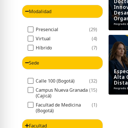
Doct
Inno
Modalidad
Desar
Orga
Posgrado
,
Filtro Modalidad
Presencial
(29)
Virtual
(4)
Híbrido
(7)
Sede
Espec
Alta 
Filtro Sede
Calle 100 (Bogotá)
(32)
Dista
Posgrado
,
Campus Nueva Granada
(15)
(Cajicá)
Facultad de Medicina
(1)
(Bogotá)
Facultad