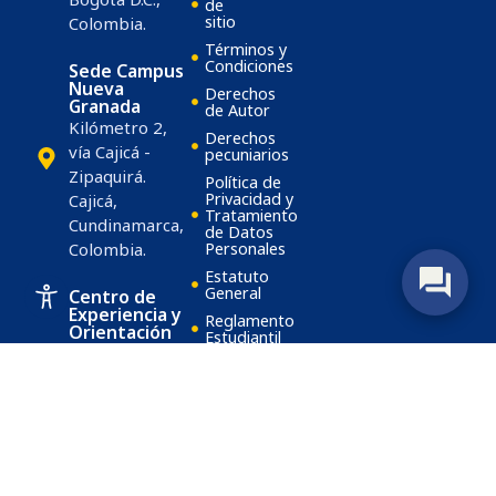
de
sitio
Colombia.
Términos y
Condiciones
Sede Campus
Nueva
Derechos
Granada
de Autor
Kilómetro 2,
Derechos
vía Cajicá -
pecuniarios
Zipaquirá.
Política de
Privacidad y
Cajicá,
Tratamiento
Cundinamarca,
de Datos
Colombia.
Personales
Estatuto
General
Centro de
Experiencia y
Reglamento
Orientación
Estudiantil
Villavicencio
Reglamento
Carrera 30A #
Docente
41B-39
Acreditación
Villavicencio,
Institucional
Meta,
Transparencia
Colombia.
y acceso a la
información