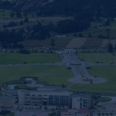
nvulsiones
el TDAH
lepsia