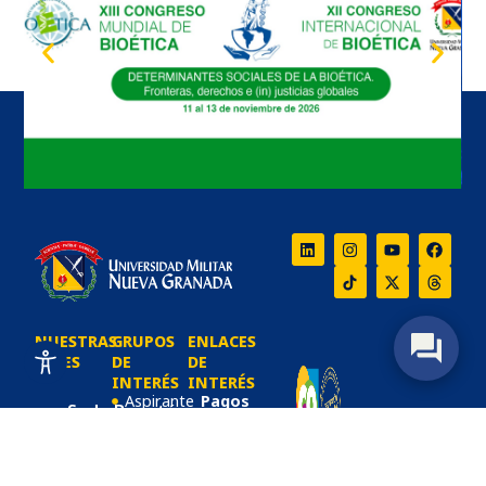
NUESTRAS
GRUPOS
ENLACES
SEDES
DE
DE
INTERÉS
INTERÉS
Aspirante
Pagos
Sede Bogotá
en
Estudiantes
Carrera 11 #
Línea
101 - 80.
Alumni
Preguntas
Frecuentes
Bogotá D.C.,
Docentes