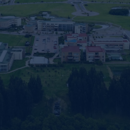
nvulsiones
el TDAH
lepsia