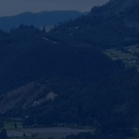
nvulsiones
el TDAH
lepsia