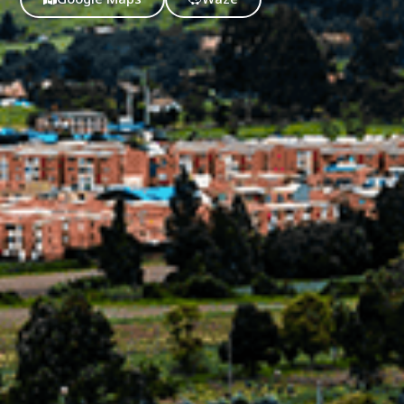
nvulsiones
el TDAH
lepsia