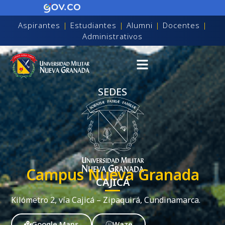
Aspirantes
|
Estudiantes
|
Alumni
|
Docentes
|
Administrativos
SEDES
Campus Nueva Granada
CAJICÁ
Kilómetro 2, vía Cajicá – Zipaquirá, Cundinamarca.
on discapacidad visual
Google Maps
Waze