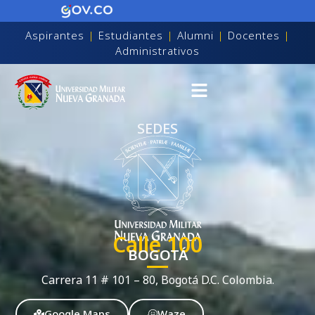
Aspirantes
|
Estudiantes
|
Alumni
|
Docentes
|
Administrativos
SEDES
Calle 100
BOGOTÁ
Carrera 11 # 101 – 80, Bogotá D.C. Colombia.
on discapacidad visual
Google Maps
Waze