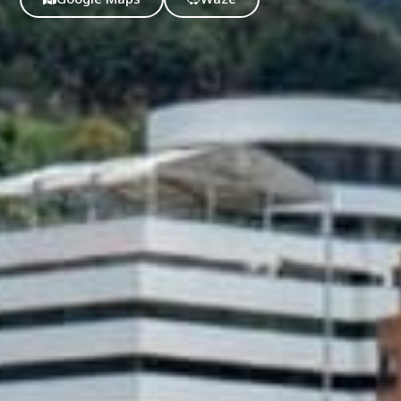
nvulsiones
el TDAH
lepsia