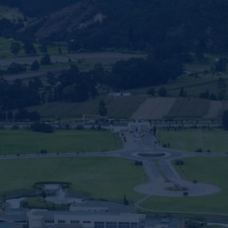
nvulsiones
el TDAH
lepsia