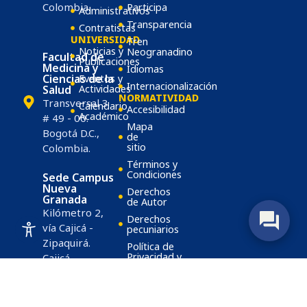
Colombia.
Participa
Administrativos
Transparencia
Contratistas
UNIVERSIDAD
Tren
Noticias y
Neogranadino
Facultad de
Publicaciones
Medicina y
Idiomas
Ciencias de la
Eventos y
Internacionalización
Salud
Actividades
NORMATIVIDAD
Transversal 3
Calendario
Accesibilidad
Académico
# 49 - 00.
Mapa
Bogotá D.C.,
de
sitio
Colombia.
Términos y
Condiciones
Sede Campus
Nueva
Derechos
Granada
de Autor
Kilómetro 2,
Derechos
vía Cajicá -
pecuniarios
Zipaquirá.
Política de
Privacidad y
Cajicá,
Tratamiento
Cundinamarca,
de Datos
Colombia.
Personales
Estatuto