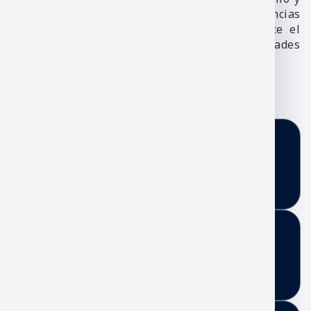
difusión del conocimiento en el área de las ciencias
de la información y la computación, mediante el
apoyo a los procesos de las diferentes unidades
académico administrativas de la universidad.
Información
Información
Tablero de anuncios
Tablero de anuncios