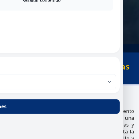
Resaltar contenido
UMNG
/
Departamentos
/
Departamento de
Tecnologías del Conocimiento
Departamento de Tecnologías
del Conocimiento
nes
El Departamento de Tecnologías del Conocimiento
de la Universidad Militar Nueva Granada, es una
dependencia de la Facultad de Ciencias Básicas y
Aplicadas, la cual desarrolla la docencia, fomenta la
investigación y la extensión, asume el desarrollo y