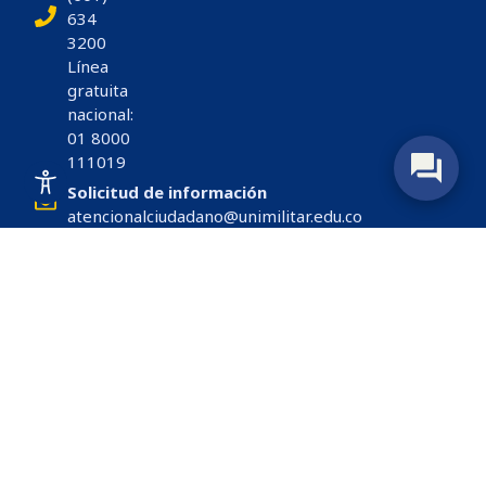
634
3200
Línea
gratuita
nacional:
01 8000
111019
Solicitud de información
atencionalciudadano@unimilitar.edu.co
Notificaciones judiciales
notificacionesjudiciales@unimilitar.edu.co
Atención al ciudadano
Formulario PQRSDF