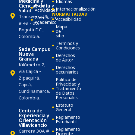
Medicina y
Idiomas
Ciencias de la
Eventos y
Internacionalización
Salud
Actividades
NORMATIVIDAD
Transversal 3
Calendario
Accesibilidad
Académico
# 49 - 00.
Mapa
Bogotá D.C.,
de
sitio
Colombia.
Términos y
Condiciones
Sede Campus
Nueva
Derechos
Granada
de Autor
Kilómetro 2,
Derechos
vía Cajicá -
pecuniarios
Zipaquirá.
Política de
Privacidad y
Cajicá,
Tratamiento
Cundinamarca,
de Datos
Colombia.
Personales
Estatuto
General
Centro de
Experiencia y
Reglamento
Orientación
Estudiantil
Villavicencio
Reglamento
Carrera 30A #
Docente