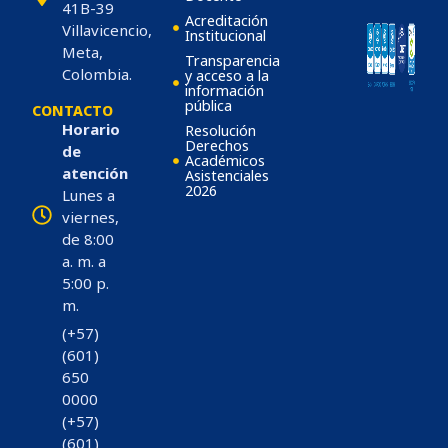
41B-39
Acreditación
Villavicencio,
Institucional
Meta,
Transparencia
Colombia.
y acceso a la
información
pública
CONTACTO
Horario
Resolución
Derechos
de
Académicos
atención
Asistenciales
2026
Lunes a
viernes,
de 8:00
a. m. a
5:00 p.
m.
(+57)
(601)
650
0000
(+57)
(601)