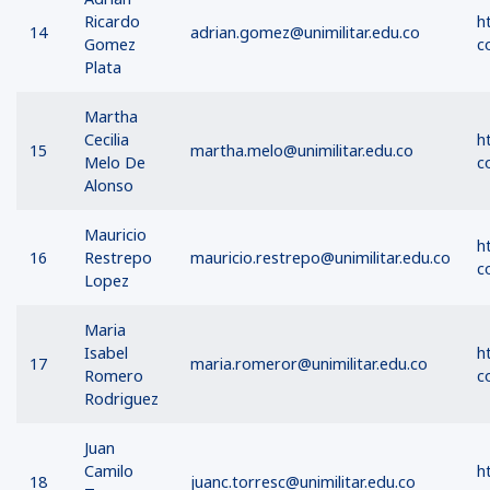
Ricardo
h
14
adrian.gomez@unimilitar.edu.co
Gomez
c
Plata
Martha
Cecilia
h
15
martha.melo@unimilitar.edu.co
Melo De
c
Alonso
Mauricio
h
16
Restrepo
mauricio.restrepo@unimilitar.edu.co
c
Lopez
Maria
Isabel
h
17
maria.romeror@unimilitar.edu.co
Romero
c
Rodriguez
Juan
Camilo
h
18
juanc.torresc@unimilitar.edu.co