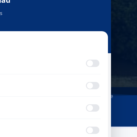
Máscara de lectura
Navegación por teclado
Silenciar sonidos
UMNG
/
Departamentos
/
Departamento de
Matemáticas
Departamento de
Matemáticas