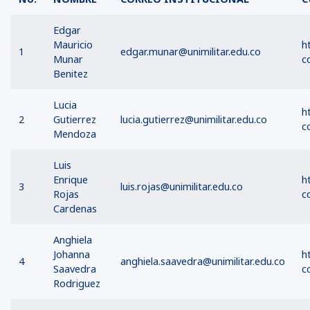
Edgar
Mauricio
h
1
edgar.munar@unimilitar.edu.co
Munar
c
Benitez
Lucia
h
2
Gutierrez
lucia.gutierrez@unimilitar.edu.co
c
Mendoza
Luis
Enrique
h
3
luis.rojas@unimilitar.edu.co
Rojas
c
Cardenas
Anghiela
Johanna
h
4
anghiela.saavedra@unimilitar.edu.co
Saavedra
c
Rodriguez