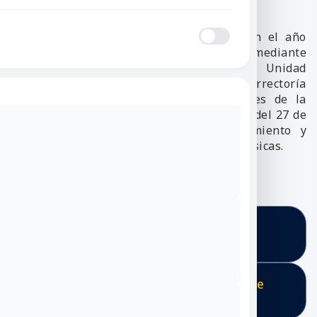
Resaltar contenido
El Departamento de Matemáticas nace en el año
2006 soportado en el Acuerdo 10 de 2006 y mediante
Acuerdo 4 de 2009 se identifica como Unidad
Académica dependiente de la Vicerrectoría
Académica y al servicio de las Facultades de la
Universidad. Mediante Resolución No. 991 del 27 de
agosto de 2009 formaliza su funcionamiento y
queda adscrito a la Facultad de Ciencias Básicas.
Información
s
Docentes Departamento de
Matemáticas