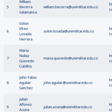
William
h
5
Becerra
william.becerra@unimilitar.edu.co
c
Salamanca
Solon
Efren
h
6
solon.losada@unimilitar.edu.co
Losada
c
Herrera
Maria
Nubia
h
7
maria.quevedo@unimilitar.edu.co
Quevedo
c
Cubillos
John Fabio
h
8
Aguilar
john.aguilar@unimilitar.edu.co
c
Sanchez
Julian
Alfonso
h
9
julian.acuna@unimilitar.edu.co
Acuna
c