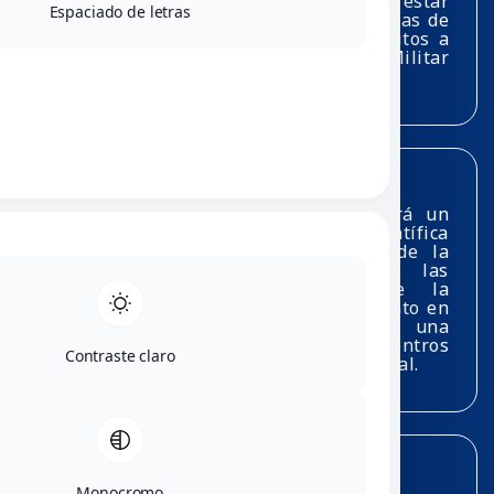
relacionadas con las Matemáticas. Prestar
sus servicios académicos a los programas de
pregrado, postgrado y extensión adscritos a
las Facultades de la Universidad Militar
Nueva Granada
Visión
El Departamento de Matemáticas será un
centro de docencia e investigación científica
de excelente calidad, en el campo de la
Matemática, que apoyará a todas las
facultades y/o Departamentos de la
Universidad Militar Nueva Granada tanto en
pregrado como en postgrados, con una
interacción permanente con otros centros
similares a nivel Nacional e Internacional.
Objetivos