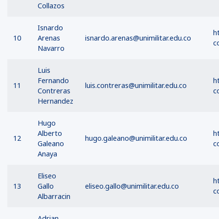
Collazos
Isnardo
h
10
Arenas
isnardo.arenas@unimilitar.edu.co
c
Navarro
Luis
Fernando
h
11
luis.contreras@unimilitar.edu.co
Contreras
c
Hernandez
Hugo
Alberto
h
12
hugo.galeano@unimilitar.edu.co
Galeano
c
Anaya
Eliseo
h
13
Gallo
eliseo.gallo@unimilitar.edu.co
c
Albarracin
Adrian