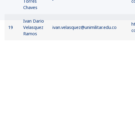
Torres
c
Chaves
Ivan Dario
h
19
Velasquez
ivan.velasquez@unimilitar.edu.co
c
Ramos