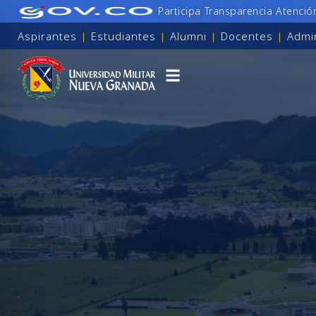
Participa
Transparencia
Atenció
Aspirantes
|
Estudiantes
|
Alumni
|
Docentes
|
Admin
para personas con discapacidad visual