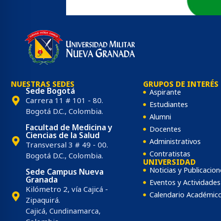
XII Con
El XIII CONGRESO MUNDIAL
une al mundo en un encuentro global pa
NUESTRAS SEDES
GRUPOS DE INTERÉS
Sede Bogotá
Aspirante
Carrera 11 # 101 - 80.
Estudiantes
Bogotá D.C., Colombia.
Alumni
Facultad de Medicina y
Docentes
Ciencias de la Salud
Administrativos
Transversal 3 # 49 - 00.
Contratistas
Bogotá D.C., Colombia.
UNIVERSIDAD
Noticias y Publicacion
Sede Campus Nueva
Granada
Eventos y Actividades
Kilómetro 2, vía Cajicá -
Calendario Académic
Zipaquirá.
Cajicá, Cundinamarca,