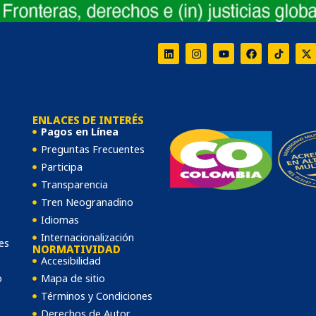
greso Internacional de Bioética
 DE BIOETICA (SIBI) y XII CONGRESO INTERNACIONAL 
ra examinar los determinantes sociales que definen la ju
Conoce más
ENLACES DE INTERÉS
Pagos en Línea
Preguntas Frecuentes
Participa
Transparencia
Tren Neogranadino
Idiomas
Internacionalización
es
NORMATIVIDAD
Accesibilidad
o
Mapa de sitio
Términos y Condiciones
Derechos de Autor