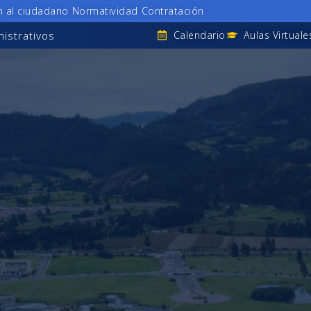
n al ciudadano
Normatividad
Contratación
istrativos
Calendario
Aulas Virtuale