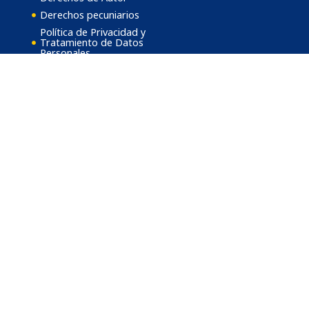
Derechos pecuniarios
Política de Privacidad y
Tratamiento de Datos
Personales
Estatuto General
Reglamento Estudiantil
Reglamento Docente
Acreditación Institucional
Transparencia y acceso a
la información pública
Resolución Derechos
Académicos Asistenciales
2026