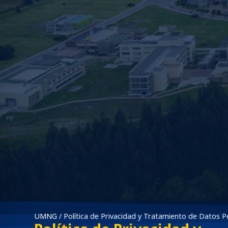
l seguro para convulsiones
 amigable para el TDAH
 para ceguera
seguro para epilepsia
UMNG
/
Política de Privacidad y Tratamiento de Datos P