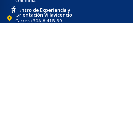
Colombia.
Centro de Experiencia y
Orientación Villavicencio
Carrera 30A # 41B-39
Villavicencio, Meta, Colombia.
CONTACTO
Horario de atención
Lunes a viernes, de 8:00 a. m.
a 5:00 p. m.
(+57) (601) 650 0000
(+57) (601) 634 3200
Línea gratuita nacional: 01
8000 111019
Solicitud de información
atencionalciudadano@unimilitar.edu.co
Notificaciones judiciales
notificacionesjudiciales@unimilitar.edu.co
Atención al ciudadano