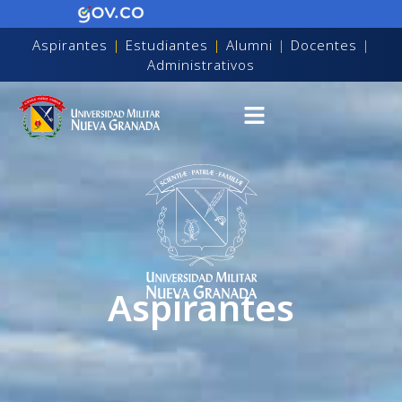
Aspirantes
|
Estudiantes
|
Alumni
|
Docentes
|
Administrativos
Aspirantes
on discapacidad visual