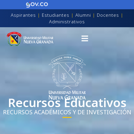
Aspirantes
|
Estudiantes
|
Alumni
|
Docentes
|
Administrativos
Recursos Educativos
RECURSOS ACADÉMICOS Y DE INVESTIGACIÓN
on discapacidad visual