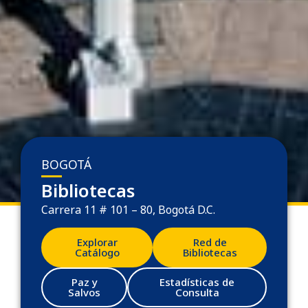
BOGOTÁ
Bibliotecas
Carrera 11 # 101 – 80, Bogotá D.C.
Explorar
Red de
Catálogo
Bibliotecas
Paz y
Estadísticas de
Salvos
Consulta