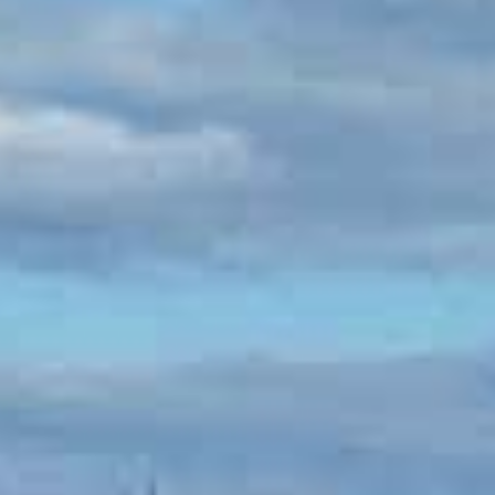
nvulsiones
el TDAH
lepsia