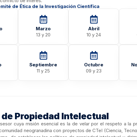
conflicto de interés.
ité de Ética de la Investigación Científica
o
Marzo
Abril
13 y 20
10 y 24
o
Septiembre
Octubre
No
11 y 25
09 y 23
de Propiedad Intelectual
sesor cuya misión esencial es la de velar por el respeto a la pr
comunidad neogranadina con proyectos de CTeI (Ciencia, Tecnolo