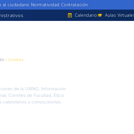
n al ciudadano
Normatividad
Contratación
istrativos
Calendario
Aulas Virtuale
ión
/
Comites
aciones de la UMNG. Información
rial, Comités de Facultad, Ética
us calendarios y convocatorias.