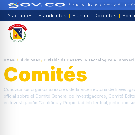
Participa
Transparencia
Atenció
Aspirantes
|
Estudiantes
|
Alumni
|
Docentes
|
Admin
UMNG
Divisiones
División de Desarrollo Tecnológico e Innovac
/
/
Comités
Conozca los órganos asesores de la Vicerrectoría de Investig
oficial sobre el Comité General de Investigadores, Comité Edito
en Investigación Científica y Propiedad Intelectual, junto con s
para personas con discapacidad visual