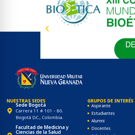
nacional de Bioética
I) y XII CONGRESO INTERNACIONAL DE BIOETICA
Conoce t
rminantes sociales que definen la justicia en el siglo 
ce más
NUESTRAS SEDES
GRUPOS DE INTERÉS
Sede Bogotá
Aspirante
Carrera 11 # 101 - 80.
Estudiantes
Bogotá D.C., Colombia.
Alumni
Facultad de Medicina y
Docentes
Ciencias de la Salud