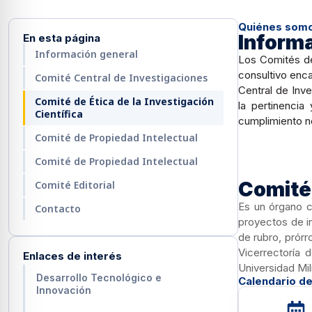
l seguro para convulsiones
Quiénes som
Inform
En esta página
 amigable para el TDAH
Información general
Los Comités de
consultivo enca
Comité Central de Investigaciones
Central de Inve
Comité de Ética de la Investigación
 para ceguera
la pertinencia
Científica
cumplimiento n
Comité de Propiedad Intelectual
seguro para epilepsia
Comité de Propiedad Intelectual
Comité 
Comité Editorial
Es un órgano co
Contacto
proyectos de i
de rubro, prórr
Vicerrectoría 
Enlaces de interés
Universidad Mi
Desarrollo Tecnológico e
Calendario de
Innovación