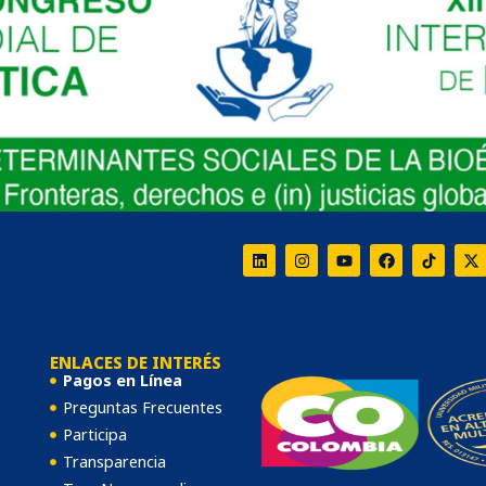
Programa Renta Joven
odo sobre el nuevo programa de Prosperidad Social.
XXI.
¡Conoce más!
ENLACES DE INTERÉS
Pagos en Línea
Preguntas Frecuentes
Participa
Transparencia