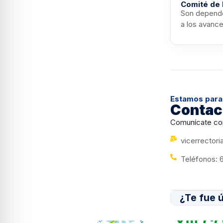
Comité de 
Son depende
a los avance
Estamos para
Contac
Comunícate con 
vicerrectori
Teléfonos: 
¿Te fue ú