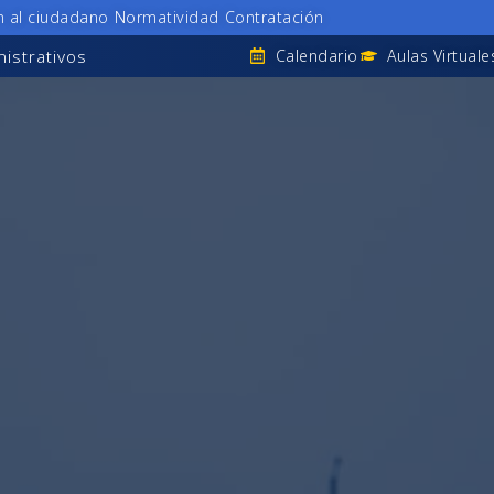
n al ciudadano
Normatividad
Contratación
istrativos
Calendario
Aulas Virtuale