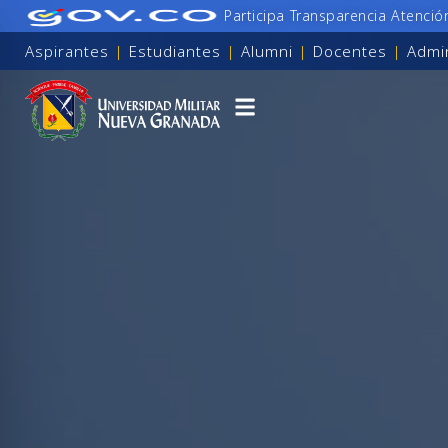
Participa
Transparencia
Atenció
Aspirantes
|
Estudiantes
|
Alumni
|
Docentes
|
Admin
para personas con discapacidad visual