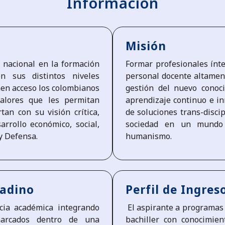
Información
Misión
r nacional en la formación
Formar profesionales ínte
en sus distintos niveles
personal docente altament
enen acceso los colombianos
gestión del nuevo conoci
valores que les permitan
aprendizaje continuo e in
an con su visión crítica,
de soluciones trans-disci
rrollo económico, social,
sociedad en un mundo g
l y Defensa.
humanismo.
nadino
Perfil de Ingres
cia académica integrando
El aspirante a programas 
nmarcados dentro de una
bachiller con conocimien