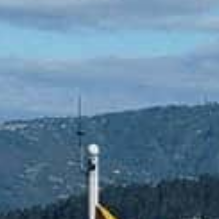
nvulsiones
el TDAH
lepsia