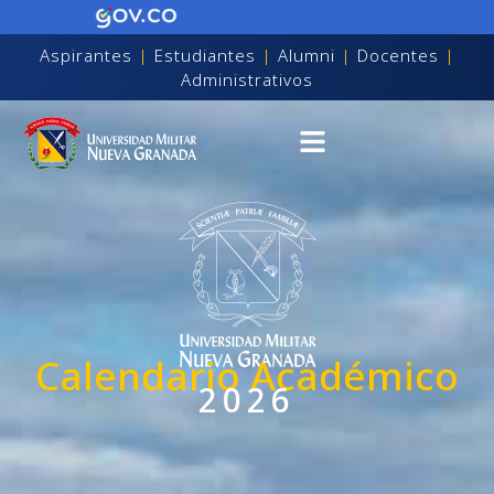
Aspirantes
|
Estudiantes
|
Alumni
|
Docentes
|
Administrativos
Calendario Académico
2026
on discapacidad visual