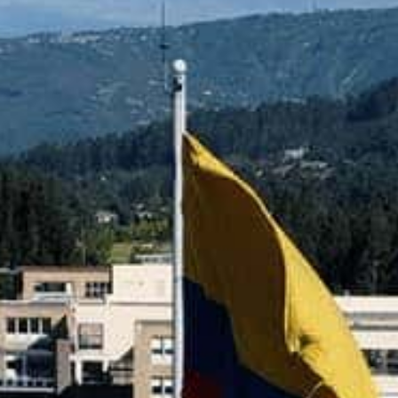
nvulsiones
el TDAH
lepsia