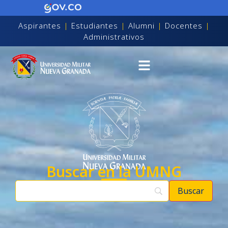
Aspirantes
|
Estudiantes
|
Alumni
|
Docentes
|
Administrativos
Buscar en la UMNG
on discapacidad visual