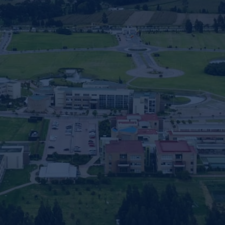
nvulsiones
el TDAH
lepsia