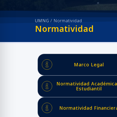
UMNG
/
Normatividad
Normatividad
Marco Legal
Normatividad Académica
Estudiantil
Normatividad Financier