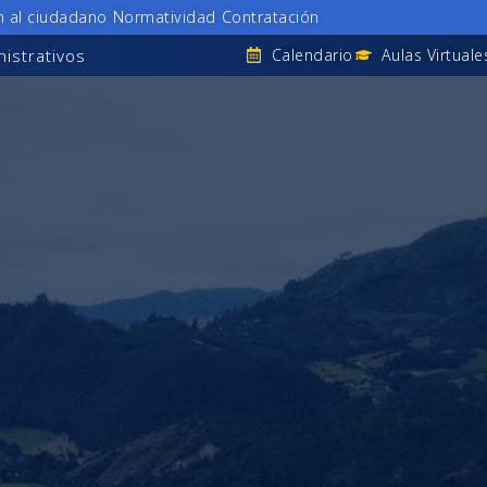
n al ciudadano
Normatividad
Contratación
istrativos
Calendario
Aulas Virtuale