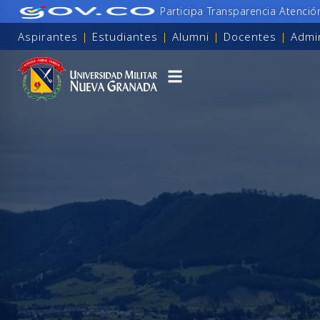
Participa
Transparencia
Atenció
Aspirantes
|
Estudiantes
|
Alumni
|
Docentes
|
Admin
para personas con discapacidad visual