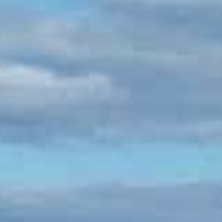
nvulsiones
el TDAH
lepsia