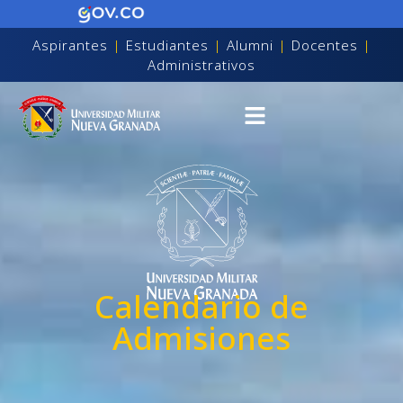
Aspirantes
|
Estudiantes
|
Alumni
|
Docentes
|
Administrativos
Calendario de
Admisiones
on discapacidad visual