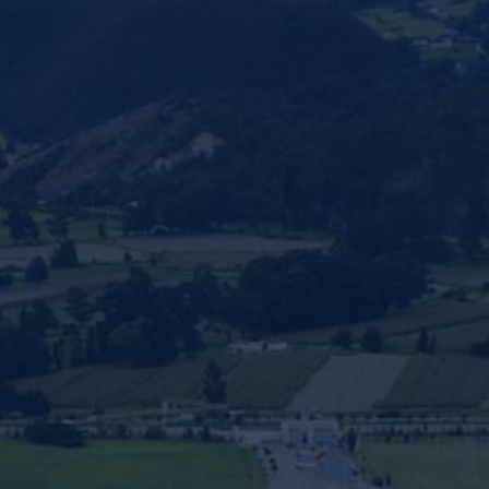
nvulsiones
el TDAH
lepsia